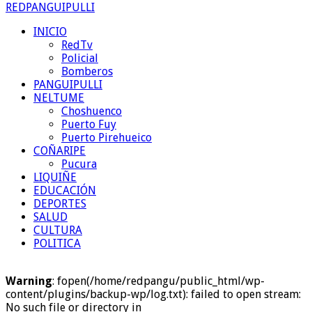
REDPANGUIPULLI
INICIO
RedTv
Policial
Bomberos
PANGUIPULLI
NELTUME
Choshuenco
Puerto Fuy
Puerto Pirehueico
COÑARIPE
Pucura
LIQUIÑE
EDUCACIÓN
DEPORTES
SALUD
CULTURA
POLITICA
Warning
: fopen(/home/redpangu/public_html/wp-
content/plugins/backup-wp/log.txt): failed to open stream:
No such file or directory in