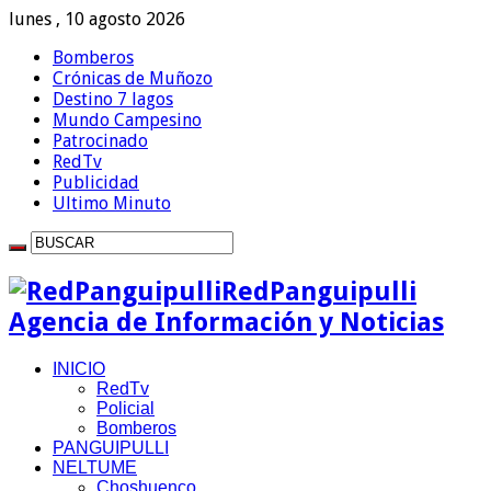
lunes , 10 agosto 2026
Bomberos
Crónicas de Muñozo
Destino 7 lagos
Mundo Campesino
Patrocinado
RedTv
Publicidad
Ultimo Minuto
RedPanguipulli
Agencia de Información y Noticias
INICIO
RedTv
Policial
Bomberos
PANGUIPULLI
NELTUME
Choshuenco