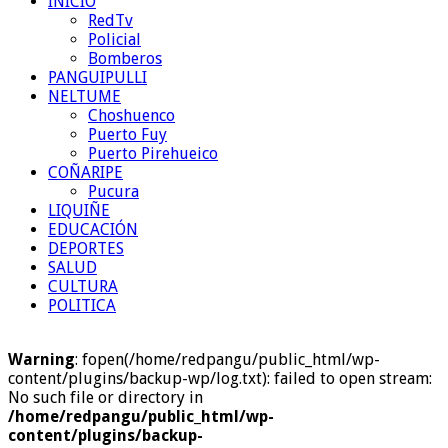
INICIO
RedTv
Policial
Bomberos
PANGUIPULLI
NELTUME
Choshuenco
Puerto Fuy
Puerto Pirehueico
COÑARIPE
Pucura
LIQUIÑE
EDUCACIÓN
DEPORTES
SALUD
CULTURA
POLITICA
Warning
: fopen(/home/redpangu/public_html/wp-
content/plugins/backup-wp/log.txt): failed to open stream:
No such file or directory in
/home/redpangu/public_html/wp-
content/plugins/backup-