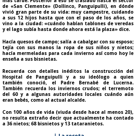
más tarde. Posterior a eso se trasladó hasta el sector
de «San Clemente» (Dollinco, Panguipulli), en dónde
vivió gran parte de su vida: muy campestre, cuidando
a sus
12 hijos
hasta que con el paso de los años, se
vino a la ciudad: «cuándo habían tablones de veredas
y el lago subía hasta donde ahora está la plaza» dice.
Hacía quesos de campo; salía a cabalgar con su esposo;
tejía con sus manos la ropa de sus niños y nietos;
hacía mermeladas para cada invierno así como hoy le
enseña a sus bisnietas.
Recuerda con detalles inéditos la construcción del
Hospital de Panguipulli y a su ideólogo a quien
también conoció, el Padre Bernabé de Lucerna.
También recuerda los inviernos crudos; el terremoto
del 60 y a algunas autoridades locales cuándo aún
eran bebés, como al actual alcalde.
Con 100 años de vida (viuda desde hace al menos 20),
no resulta extraño decir que actualmente ha contado
a
36 nietos; 68 bisnietos y 13 tataranietos.