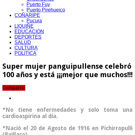
Puerto Fuy
Puerto Pirehueico
COÑARIPE
Pucura
LIQUIÑE
EDUCACIÓN
DEPORTES
SALUD
CULTURA
POLITICA
Super mujer panguipullense celebró
100 años y está ¡¡¡mejor que muchos!!!
Compartir
*No tiene enfermedades y solo toma una
cardioaspirina al día.
*Nació el 20 de Agosto de 1916 en Pichirropulli
(Paillaco).