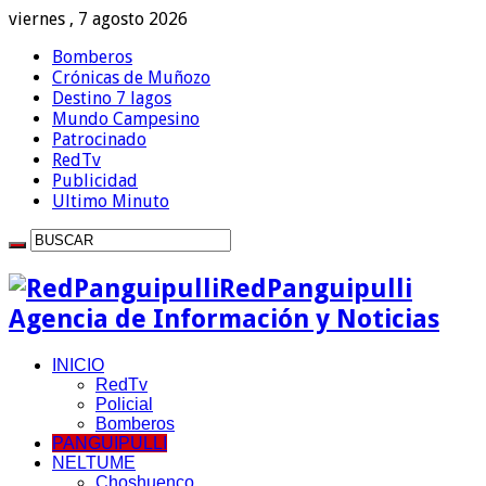
viernes , 7 agosto 2026
Bomberos
Crónicas de Muñozo
Destino 7 lagos
Mundo Campesino
Patrocinado
RedTv
Publicidad
Ultimo Minuto
RedPanguipulli
Agencia de Información y Noticias
INICIO
RedTv
Policial
Bomberos
PANGUIPULLI
NELTUME
Choshuenco