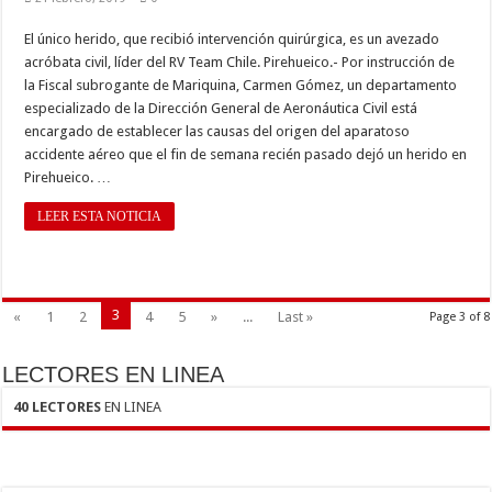
El único herido, que recibió intervención quirúrgica, es un avezado
acróbata civil, líder del RV Team Chile. Pirehueico.- Por instrucción de
la Fiscal subrogante de Mariquina, Carmen Gómez, un departamento
especializado de la Dirección General de Aeronáutica Civil está
encargado de establecer las causas del origen del aparatoso
accidente aéreo que el fin de semana recién pasado dejó un herido en
Pirehueico. …
LEER ESTA NOTICIA
3
«
1
2
4
5
»
...
Last »
Page 3 of 8
LECTORES EN LINEA
40 LECTORES
EN LINEA