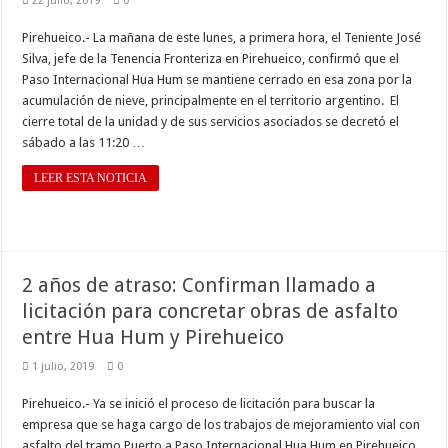
22 julio, 2019
0
Pirehueico.- La mañana de este lunes, a primera hora, el Teniente José
Silva, jefe de la Tenencia Fronteriza en Pirehueico, confirmó que el
Paso Internacional Hua Hum se mantiene cerrado en esa zona por la
acumulación de nieve, principalmente en el territorio argentino. El
cierre total de la unidad y de sus servicios asociados se decretó el
sábado a las 11:20 …
LEER ESTA NOTICIA
2 años de atraso: Confirman llamado a
licitación para concretar obras de asfalto
entre Hua Hum y Pirehueico
1 julio, 2019
0
Pirehueico.- Ya se inició el proceso de licitación para buscar la
empresa que se haga cargo de los trabajos de mejoramiento vial con
asfalto del tramo Puerto a Paso Internacional Hua Hum en Pirehueico,