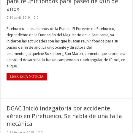
para reunir fondos para paseo de «fin de
año»
10 abril, 2019
0
Pirehueico.- Los alumnos de la Escuela El Porvenir de Pirehueico,
dependiente de la Fundación del Magisterio de la Araucanía, ya
iniciaron las actividades con las que buscan reunir fondos para su
paseo de fin de año. La unidocente y directora del
estamento; Jacqueline Rickenberg San Martin, comenta que la primera
actividad desarrollada fue un campeonato cuadrangular de fútbol, en
el que …
LEER ESTA NOTICIA
DGAC Inició indagatoria por accidente
aéreo en Pirehueico. Se habla de una falla
mecánica
21 febrero, 2019
0