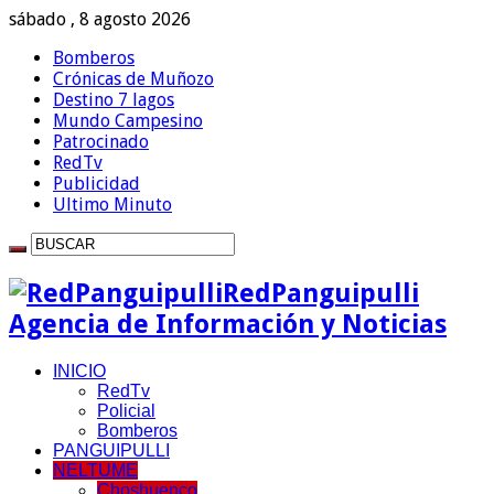
sábado , 8 agosto 2026
Bomberos
Crónicas de Muñozo
Destino 7 lagos
Mundo Campesino
Patrocinado
RedTv
Publicidad
Ultimo Minuto
RedPanguipulli
Agencia de Información y Noticias
INICIO
RedTv
Policial
Bomberos
PANGUIPULLI
NELTUME
Choshuenco