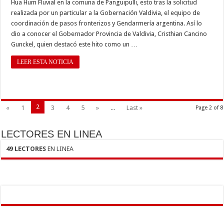
Hua Hum Fluvial en la comuna de Panguipulli, esto tras la solicitud
realizada por un particular a la Gobernación Valdivia, el equipo de
coordinación de pasos fronterizos y Gendarmería argentina. Así lo
dio a conocer el Gobernador Provincia de Valdivia, Cristhian Cancino
Gunckel, quien destacó este hito como un …
LEER ESTA NOTICIA
2
«
1
3
4
5
»
...
Last »
Page 2 of 8
LECTORES EN LINEA
49 LECTORES
EN LINEA