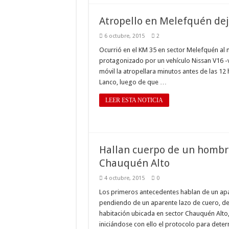
Atropello en Melefquén dej
6 octubre, 2015
2
Ocurrió en el KM 35 en sector Melefquén al m
protagonizado por un vehículo Nissan V16 -
móvil la atropellara minutos antes de las 12 
Lanco, luego de que …
LEER ESTA NOTICIA
Hallan cuerpo de un hombre
Chauquén Alto
4 octubre, 2015
0
Los primeros antecedentes hablan de un apar
pendiendo de un aparente lazo de cuero, des
habitación ubicada en sector Chauquén Alto, 
iniciándose con ello el protocolo para dete