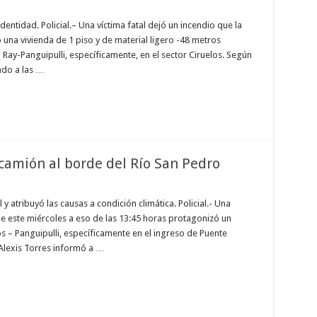
ntidad. Policial.– Una víctima fatal dejó un incendio que la
una vivienda de 1 piso y de material ligero -48 metros
 Ray-Panguipulli, específicamente, en el sector Ciruelos. Según
ado a las …
camión al borde del Río San Pedro
 atribuyó las causas a condición climática. Policial.- Una
e este miércoles a eso de las 13:45 horas protagonizó un
os – Panguipulli, específicamente en el ingreso de Puente
Alexis Torres informó a …