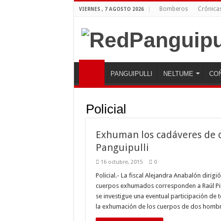
Bomberos
Crónica
VIERNES , 7 AGOSTO 2026
PANGUIPULLI
NELTUME
CO
Policial
Exhuman los cadáveres de d
Panguipulli
16 octubre, 2015
0
Policial.- La fiscal Alejandra Anabalón dirigió
cuerpos exhumados corresponden a Raúl Pino
se investigue una eventual participación de t
la exhumación de los cuerpos de dos hombr