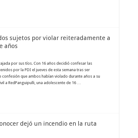
os sujetos por violar reiteradamente a
e años
ajada por sus tíos. Con 16 años decidió confesar las
tenidos por la PDI el jueves de esta semana tras ser
 confesión que ambos habían violado durante años a su
ivil a RedPanguipulli, una adolescente de 16 …
onocer dejó un incendio en la ruta