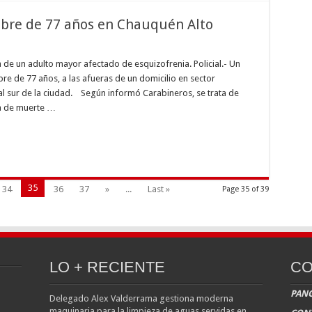
mbre de 77 años en Chauquén Alto
 de un adulto mayor afectado de esquizofrenia. Policial.- Un
re de 77 años, a las afueras de un domicilio en sector
al sur de la ciudad. Según informó Carabineros, se trata de
sa de muerte …
35
34
36
37
»
...
Last »
Page 35 of 39
LO + RECIENTE
CO
PANG
Delegado Alex Valderrama gestiona moderna
maquinaria para la limpieza de aguas servidas en