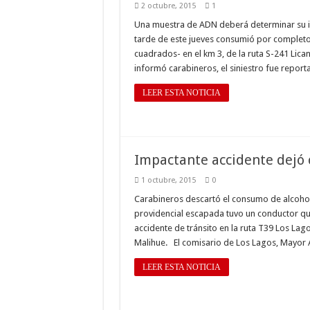
2 octubre, 2015
1
Una muestra de ADN deberá determinar su ide
tarde de este jueves consumió por completo 
cuadrados- en el km 3, de la ruta S-241 Lican
informó carabineros, el siniestro fue report
LEER ESTA NOTICIA
Impactante accidente dejó 
1 octubre, 2015
0
Carabineros descartó el consumo de alcohol y
providencial escapada tuvo un conductor qu
accidente de tránsito en la ruta T39 Los Lag
Malihue. El comisario de Los Lagos, Mayor 
LEER ESTA NOTICIA