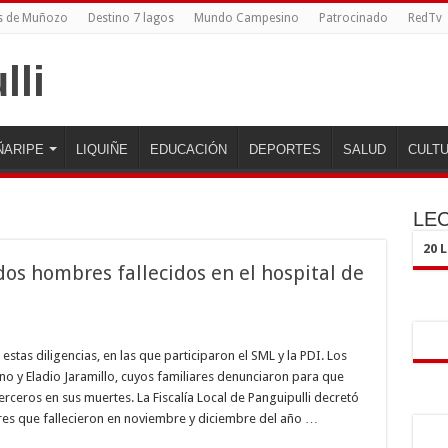
s de Muñozo
Destino 7 lagos
Mundo Campesino
Patrocinado
RedTv
ÑARIPE
LIQUIÑE
EDUCACIÓN
DEPORTES
SALUD
CULT
LE
20 
os hombres fallecidos en el hospital de
 estas diligencias, en las que participaron el SML y la PDI. Los
 y Eladio Jaramillo, cuyos familiares denunciaron para que
erceros en sus muertes. La Fiscalía Local de Panguipulli decretó
es que fallecieron en noviembre y diciembre del año …