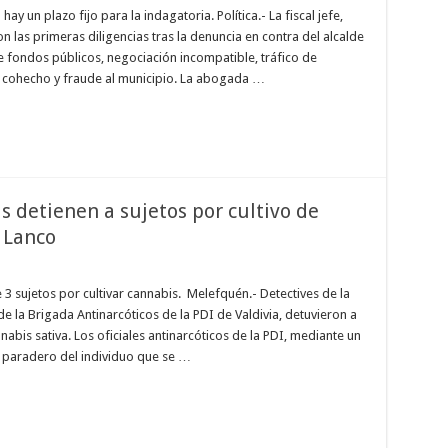
ay un plazo fijo para la indagatoria. Política.- La fiscal jefe,
n las primeras diligencias tras la denuncia en contra del alcalde
e fondos públicos, negociación incompatible, tráfico de
a, cohecho y fraude al municipio. La abogada …
as detienen a sujetos por cultivo de
 Lanco
 3 sujetos por cultivar cannabis. Melefquén.- Detectives de la
 la Brigada Antinarcóticos de la PDI de Valdivia, detuvieron a
abis sativa. Los oficiales antinarcóticos de la PDI, mediante un
el paradero del individuo que se …