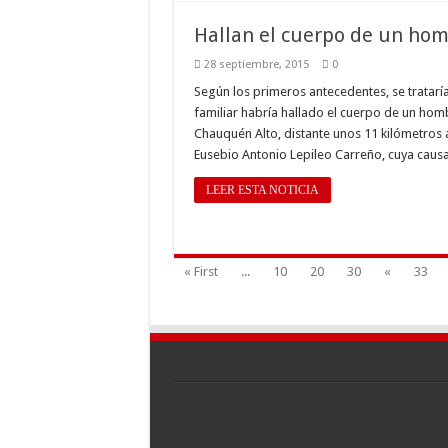
Hallan el cuerpo de un ho
28 septiembre, 2015
0
Según los primeros antecedentes, se trataría
familiar habría hallado el cuerpo de un homb
Chauquén Alto, distante unos 11 kilómetros 
Eusebio Antonio Lepileo Carreño, cuya cau
LEER ESTA NOTICIA
« First
...
10
20
30
«
33