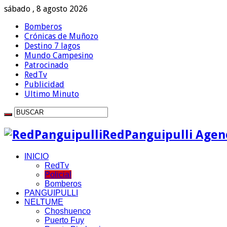
sábado , 8 agosto 2026
Bomberos
Crónicas de Muñozo
Destino 7 lagos
Mundo Campesino
Patrocinado
RedTv
Publicidad
Ultimo Minuto
RedPanguipulli Agenc
INICIO
RedTv
Policial
Bomberos
PANGUIPULLI
NELTUME
Choshuenco
Puerto Fuy