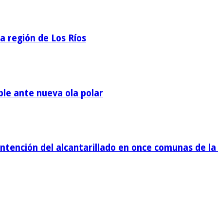
la región de Los Ríos
ble ante nueva ola polar
tención del alcantarillado en once comunas de la 