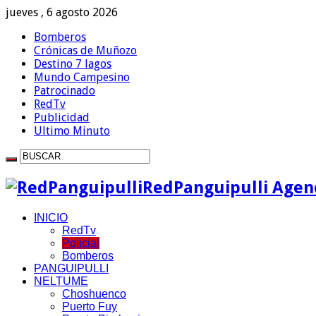
jueves , 6 agosto 2026
Bomberos
Crónicas de Muñozo
Destino 7 lagos
Mundo Campesino
Patrocinado
RedTv
Publicidad
Ultimo Minuto
RedPanguipulli Agenc
INICIO
RedTv
Policial
Bomberos
PANGUIPULLI
NELTUME
Choshuenco
Puerto Fuy