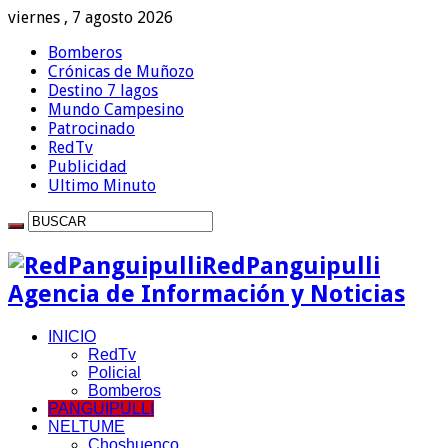
viernes , 7 agosto 2026
Bomberos
Crónicas de Muñozo
Destino 7 lagos
Mundo Campesino
Patrocinado
RedTv
Publicidad
Ultimo Minuto
RedPanguipulli
Agencia de Información y Noticias
INICIO
RedTv
Policial
Bomberos
PANGUIPULLI
NELTUME
Choshuenco