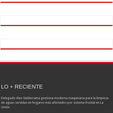
LO + RECIENTE
Delegado Alex Valderrama gestiona moderna maquinaria para la limpieza
de aguas servidas en hogares más afectados por sistema frontal en La
Unión