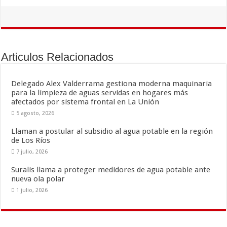
ac
wi
m
o
e
tt
ai
m
b
er
l
p
o
ar
Articulos Relacionados
o
ti
k
r
Delegado Alex Valderrama gestiona moderna maquinaria
para la limpieza de aguas servidas en hogares más
afectados por sistema frontal en La Unión
5 agosto, 2026
Llaman a postular al subsidio al agua potable en la región
de Los Ríos
7 julio, 2026
Suralis llama a proteger medidores de agua potable ante
nueva ola polar
1 julio, 2026