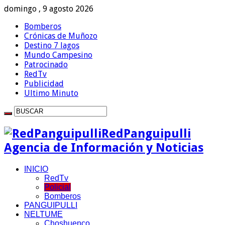
domingo , 9 agosto 2026
Bomberos
Crónicas de Muñozo
Destino 7 lagos
Mundo Campesino
Patrocinado
RedTv
Publicidad
Ultimo Minuto
RedPanguipulli
Agencia de Información y Noticias
INICIO
RedTv
Policial
Bomberos
PANGUIPULLI
NELTUME
Choshuenco