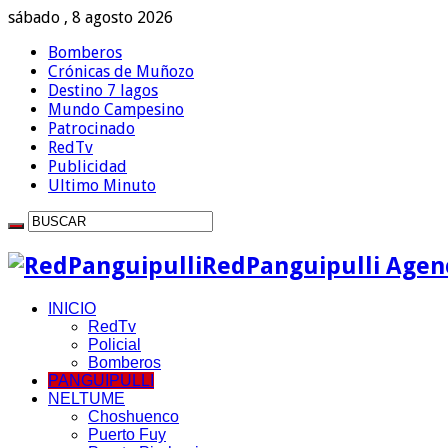
sábado , 8 agosto 2026
Bomberos
Crónicas de Muñozo
Destino 7 lagos
Mundo Campesino
Patrocinado
RedTv
Publicidad
Ultimo Minuto
RedPanguipulli Agenc
INICIO
RedTv
Policial
Bomberos
PANGUIPULLI
NELTUME
Choshuenco
Puerto Fuy