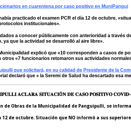
ncionarios en cuarentena por caso positivo en MuniPangui
 había practicado el examen PCR el día 12 de octubre, «situ
protocolos institucionales».
 dados a conocer públicamente con anterioridad a través d
ya que la actividad se desarrolló al aire libre».
 Municipalidad explicó que «10 corresponden a casos de pos
s otros «7 funcionarios retomaron sus actividades normale
ipulli
que solicitará, en su calidad de Presidente de la Co
rial declaró que » la Seremi de Salud ha descartado esa med
𝐏𝐔𝐋𝐋𝐈 𝐀𝐂𝐋𝐀𝐑𝐀 𝐒𝐈𝐓𝐔𝐀𝐂𝐈Ó𝐍 𝐃𝐄 𝐂𝐀𝐒𝐎 𝐏𝐎𝐒𝐈𝐓𝐈𝐕𝐎 𝐂𝐎𝐕𝐈𝐃
ón de Obras de la Municipalidad de Panguipulli, se inform
a 12 de octubre. Situación que NO informó a sus superiore