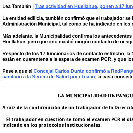
Lea También |
Tras actividad en Huellahue, ponen a 17 fu
La entidad edilicia, también confirmó que el trabajador se
Administración Municipal, tal como se ha indicado en los 
Más adelante, la Municipalidad confirma los antecedentes
Huellahue, pero que «no existió ningún contacto de riesgo, 
Respecto de los 17 funcionarios de contacto estrecho, la
están en cuarentena a la espera de examen PCR, y que lo
Pese a que el
Concejal Carlos Durán confirmó a
RedPangu
sanitario a la Seremi de Salud por el caso
,
la casa consisto
𝐋𝐀 𝐌𝐔𝐍𝐈𝐂𝐈𝐏𝐀𝐋𝐈𝐃𝐀𝐃 𝐃𝐄 𝐏𝐀𝐍𝐆𝐔
A raíz de la confirmación de un trabajador de la Direcci
– El trabajador en cuestión se tomó el examen PCR el dí
indicado en los protocolos institucionales.