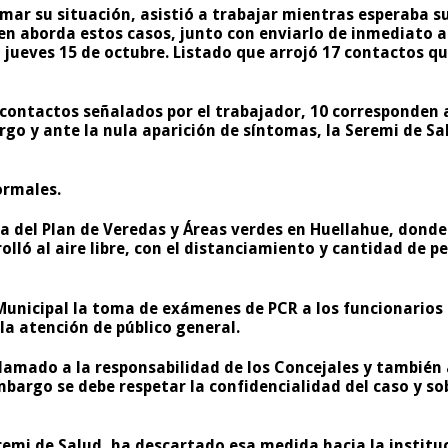
ormar su situación, asistió a trabajar mientras esperaba s
en aborda estos casos, junto con enviarlo de inmediato a 
al jueves 15 de octubre. Listado que arrojó 17 contactos
17 contactos señalados por el trabajador, 10 corresponden 
go y ante la nula aparición de síntomas, la Seremi de Sa
ormales.
a del Plan de Veredas y Áreas verdes en Huellahue, donde 
olló al aire libre, con el distanciamiento y cantidad de 
Municipal la toma de exámenes de PCR a los funcionarios 
a atención de público general.
lamado a la responsabilidad de los Concejales y también
 embargo se debe respetar la confidencialidad del caso y
eremi de Salud, ha descartado esa medida hacia la institu