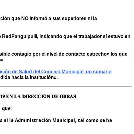
ación que NO informó a sus superiores ni la
e
RedPanguipulli
, indicando que el trabajador sí estuvo en
ible contagio por el nivel de contacto estrecho» los que
s».
misión de Salud del Concejo Municipal, un sumario
ida hacia la institución».
-𝟏𝟗 𝐄𝐍 𝐋𝐀 𝐃𝐈𝐑𝐄𝐂𝐂𝐈Ó𝐍 𝐃𝐄 𝐎𝐁𝐑𝐀𝐒
a que:
s ni la Administración Municipal, tal como se ha