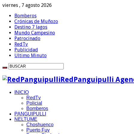
viernes , 7 agosto 2026
Bomberos
Crónicas de Muñozo
Destino 7 lagos
Mundo Campesino
Patrocinado
RedTv
Publicidad
Ultimo Minuto
RedPanguipulli Agenc
INICIO
RedTv
Policial
Bomberos
PANGUIPULLI
NELTUME
Choshuenco
Puerto Fuy