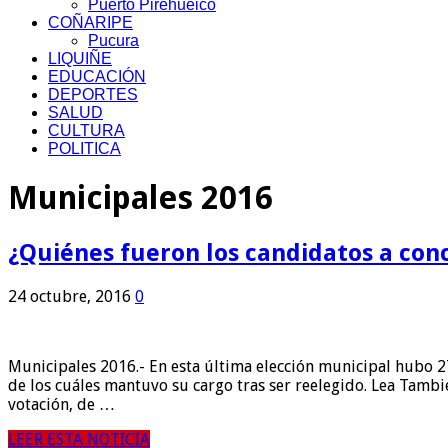
Puerto Pirehueico
COÑARIPE
Pucura
LIQUIÑE
EDUCACIÓN
DEPORTES
SALUD
CULTURA
POLITICA
Municipales 2016
¿Quiénes fueron los candidatos a con
24 octubre, 2016
0
Municipales 2016.- En esta última elección municipal hubo 2
de los cuáles mantuvo su cargo tras ser reelegido. Lea Tamb
votación, de …
LEER ESTA NOTICIA