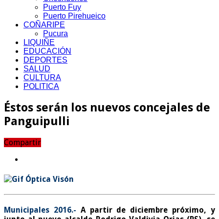
Puerto Fuy
Puerto Pirehueico
COÑARIPE
Pucura
LIQUIÑE
EDUCACIÓN
DEPORTES
SALUD
CULTURA
POLITICA
Éstos serán los nuevos concejales de
Panguipulli
Compartir
Municipales 2016.-
A partir de diciembre próximo, y