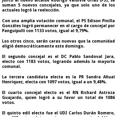
junto al nuevo alcalde Rodrigo Valdivia Orias (PS), se
suman 5 nuevos concejales, ya que solo uno de los
actuales logró la reelección.
Con una amplia votación comunal, el PS
Edison Pinilla
Gonzáles
logró permanecer en el cargo de concejal por
Panguipulli con 1133 votos, igual al 9,79%.
Los otros cinco, serán caras nuevas que la comunidad
eligió democráticamente este domingo.
El segundo concejal es el DC
Pablo Sandoval Jara
,
electo con 1183 votos, logrando además la
mayoría
comunal.
La tercera candidata electa es la PR
Sandra Añual
Henriquez
, electa con 1097 votos, igual a un 9,48%.
El cuarto concejal electo es el RN
Richard Astroza
Guajardo
, quien logró a su favor un total de 1086
votos.
El quinto edil electo fue el UDI
Carlos Durán Romero
,