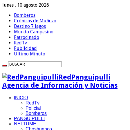
lunes , 10 agosto 2026
Bomberos
Crónicas de Muñozo
Destino 7 lagos
Mundo Campesino
Patrocinado
RedTv
Publicidad
Ultimo Minuto
RedPanguipulli
Agencia de Información y Noticias
INICIO
RedTv
Policial
Bomberos
PANGUIPULLI
NELTUME
Choshuenco