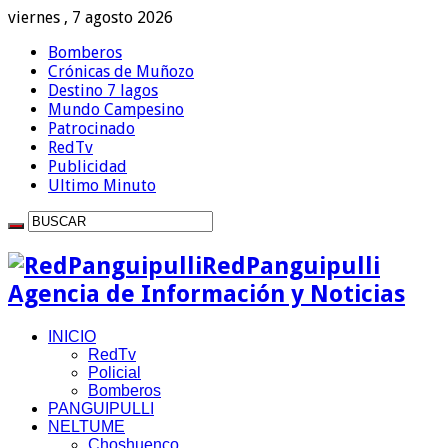
viernes , 7 agosto 2026
Bomberos
Crónicas de Muñozo
Destino 7 lagos
Mundo Campesino
Patrocinado
RedTv
Publicidad
Ultimo Minuto
RedPanguipulli
Agencia de Información y Noticias
INICIO
RedTv
Policial
Bomberos
PANGUIPULLI
NELTUME
Choshuenco