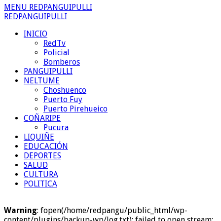
MENU REDPANGUIPULLI
REDPANGUIPULLI
INICIO
RedTv
Policial
Bomberos
PANGUIPULLI
NELTUME
Choshuenco
Puerto Fuy
Puerto Pirehueico
COÑARIPE
Pucura
LIQUIÑE
EDUCACIÓN
DEPORTES
SALUD
CULTURA
POLITICA
Warning
: fopen(/home/redpangu/public_html/wp-
content/plugins/backup-wp/log.txt): failed to open stream: