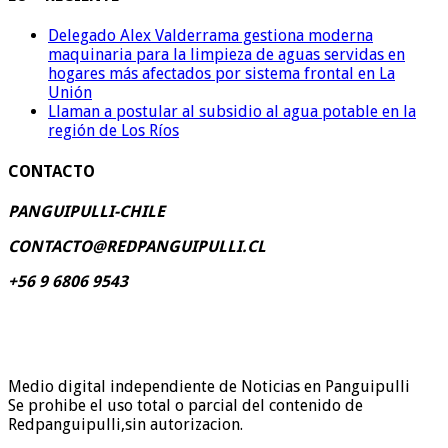
Delegado Alex Valderrama gestiona moderna
maquinaria para la limpieza de aguas servidas en
hogares más afectados por sistema frontal en La
Unión
Llaman a postular al subsidio al agua potable en la
región de Los Ríos
CONTACTO
PANGUIPULLI-CHILE
CONTACTO@REDPANGUIPULLI.CL
+56 9 6806 9543
Medio digital independiente de Noticias en Panguipulli
Se prohibe el uso total o parcial del contenido de
Redpanguipulli,sin autorizacion.