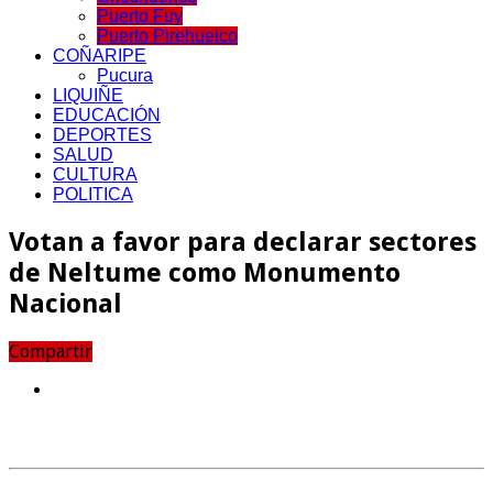
Puerto Fuy
Puerto Pirehueico
COÑARIPE
Pucura
LIQUIÑE
EDUCACIÓN
DEPORTES
SALUD
CULTURA
POLITICA
Votan a favor para declarar sectores
de Neltume como Monumento
Nacional
Compartir