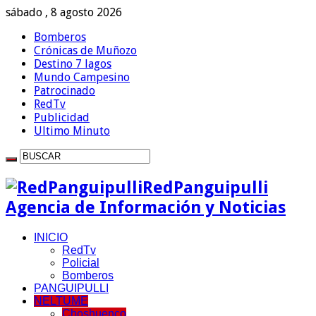
sábado , 8 agosto 2026
Bomberos
Crónicas de Muñozo
Destino 7 lagos
Mundo Campesino
Patrocinado
RedTv
Publicidad
Ultimo Minuto
RedPanguipulli
Agencia de Información y Noticias
INICIO
RedTv
Policial
Bomberos
PANGUIPULLI
NELTUME
Choshuenco