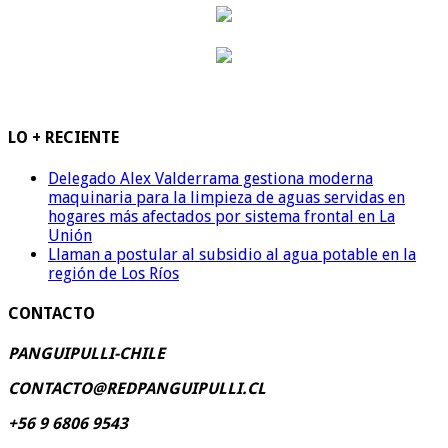
LO + RECIENTE
Delegado Alex Valderrama gestiona moderna
maquinaria para la limpieza de aguas servidas en
hogares más afectados por sistema frontal en La
Unión
Llaman a postular al subsidio al agua potable en la
región de Los Ríos
CONTACTO
PANGUIPULLI-CHILE
CONTACTO@REDPANGUIPULLI.CL
+56 9 6806 9543