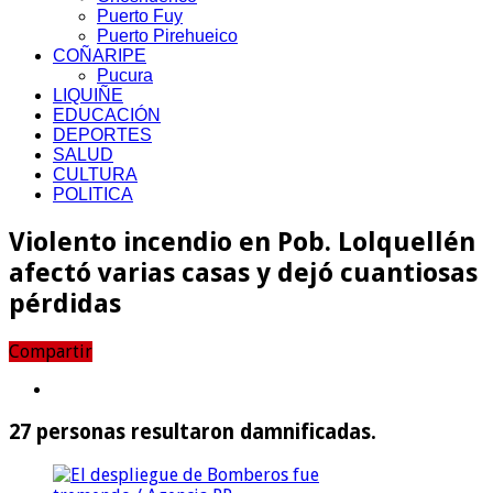
Puerto Fuy
Puerto Pirehueico
COÑARIPE
Pucura
LIQUIÑE
EDUCACIÓN
DEPORTES
SALUD
CULTURA
POLITICA
Violento incendio en Pob. Lolquellén
afectó varias casas y dejó cuantiosas
pérdidas
Compartir
27 personas resultaron damnificadas.