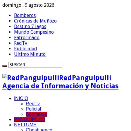
domingo , 9 agosto 2026
Bomberos
Crónicas de Muñozo
Destino 7 lagos
Mundo Campesino
Patrocinado
RedTv
Publicidad
Ultimo Minuto
RedPanguipulli
Agencia de Información y Noticias
INICIO
RedTv
Policial
Bomberos
PANGUIPULLI
NELTUME
Choshuenco