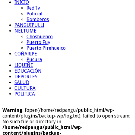
INICIO
RedTv
Policial
Bomberos
PANGUIPULLI
NELTUME
Choshuenco
Puerto Fuy
Puerto Pirehueico
COÑARIPE
Pucura
LIQUIÑE
EDUCACIÓN
DEPORTES
SALUD
CULTURA
POLITICA
Warning
: fopen(/home/redpangu/public_html/wp-
content/plugins/backup-wp/log.txt): failed to open stream:
No such file or directory in
/home/redpangu/public_html/wp-
content/plugins/backup-