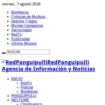
viernes , 7 agosto 2026
Bomberos
Crónicas de Muñozo
Destino 7 lagos
Mundo Campesino
Patrocinado
RedTv
Publicidad
Ultimo Minuto
RedPanguipulli
Agencia de Información y Noticias
INICIO
RedTv
Policial
Bomberos
PANGUIPULLI
NELTUME
Choshuenco