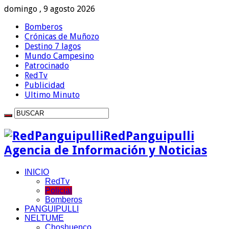
domingo , 9 agosto 2026
Bomberos
Crónicas de Muñozo
Destino 7 lagos
Mundo Campesino
Patrocinado
RedTv
Publicidad
Ultimo Minuto
RedPanguipulli
Agencia de Información y Noticias
INICIO
RedTv
Policial
Bomberos
PANGUIPULLI
NELTUME
Choshuenco