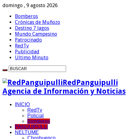
domingo , 9 agosto 2026
Bomberos
Crónicas de Muñozo
Destino 7 lagos
Mundo Campesino
Patrocinado
RedTv
Publicidad
Ultimo Minuto
RedPanguipulli
Agencia de Información y Noticias
INICIO
RedTv
Policial
Bomberos
PANGUIPULLI
NELTUME
Choshuenco