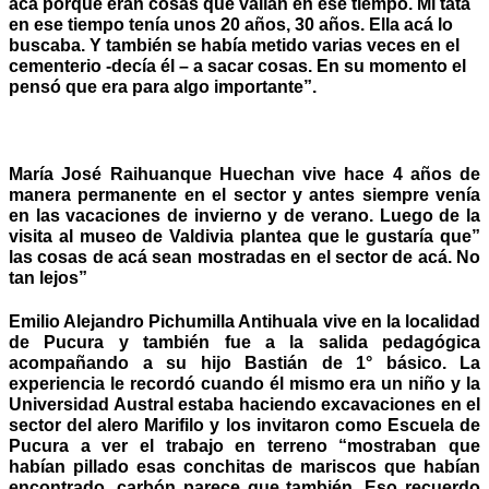
acá porque eran cosas que valían en ese tiempo. Mi tata
en ese tiempo tenía unos 20 años, 30 años. Ella acá lo
buscaba. Y también se había metido varias veces en el
cementerio -decía él – a sacar cosas. En su momento el
pensó que era para algo importante”.
María José Raihuanque Huechan
vive hace 4 años de
manera permanente en el sector y antes siempre venía
en las vacaciones de invierno y de verano. Luego de la
visita al museo de Valdivia plantea que le gustaría que”
las cosas de acá sean mostradas en el sector de acá. No
tan lejos”
Emilio Alejandro Pichumilla Antihuala vive en la localidad
de Pucura y también fue a la salida pedagógica
acompañando a su hijo Bastián de 1° básico. La
experiencia le recordó cuando él mismo era un niño y la
Universidad Austral estaba haciendo excavaciones en el
sector del alero Marifilo y los invitaron como Escuela de
Pucura a ver el trabajo en terreno “mostraban que
habían pillado esas conchitas de mariscos que habían
encontrado, carbón parece que también. Eso recuerdo