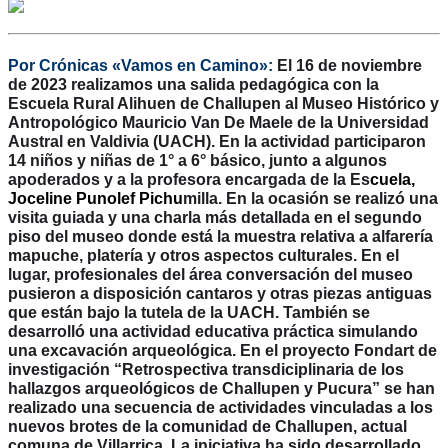
Por Crónicas «Vamos en Camino»:
El 16 de noviembre
de 2023 realizamos una salida pedagógica con la
Escuela Rural Alihuen de Challupen al Museo Histórico y
Antropológico Mauricio Van De Maele de la Universidad
Austral en Valdivia (UACH). En la actividad participaron
14 niños y niñas de 1° a 6° básico, junto a algunos
apoderados y a la profesora encargada de la Es
cuela,
Joceline Punolef Pichu
milla. En la ocasión se realizó una
visita guiada y una charla más detallada en el segundo
piso del museo donde está la muestra relativa a alfarería
mapuche, platería y otros aspectos culturales. En el
lugar, profesionales del área conversación del museo
pusieron a disposición cantaros y otras piezas antiguas
que están bajo la tutela de la UACH. También se
desarrolló una actividad educativa práctica simulando
una excavación arqueológica. En
el proyecto Fondart de
investigación “Retrospectiva transdiciplinaria de los
hallazgos arqueológicos de Challupen y Pucura” se han
realizado una secuencia de actividades vinculadas a los
nuevos brotes de la comunidad de Challupen, actual
comuna de Villarrica. La iniciativa ha sido desarrollado