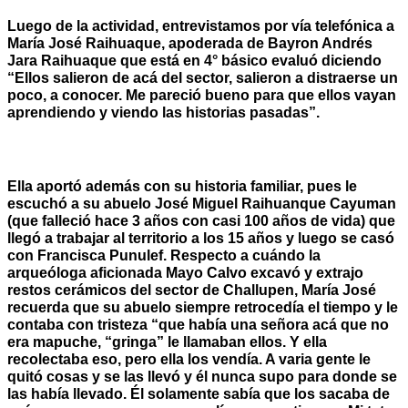
Luego de la actividad, entrevistamos por vía telefónica a
María José Raihuaque, apoderada de Bayron Andrés
Jara Raihuaque que está en 4° básico evaluó diciendo
“Ellos salieron de acá del sector, salieron a distraerse un
poco, a conocer. Me pareció bueno para que ellos vayan
aprendiendo y viendo las historias pasadas”.
Ella aportó además con su historia familiar, pues le
escuchó a su abuelo Jos
é Miguel Raihuanque Cayuman
(que falleció hace 3 años con casi 100 años de vida) que
llegó a trabaj
ar al territorio a los 15 años y luego se casó
con Francisca Punulef. Respecto a cuándo la
arqueóloga aficionada Mayo Calvo excavó y extrajo
restos cerámicos del sector de Challupen, María José
recuerda que su abuelo siempre retrocedía el tiempo y le
contaba con tristeza “que había una señora acá que no
era mapuche, “gringa” le llamaban ellos. Y ella
recolectaba eso, pero ella los vendía. A varia gente le
quitó cosas y se las llevó y él nunca supo para donde se
las había llevado. Él solamente sabía que los sacaba de