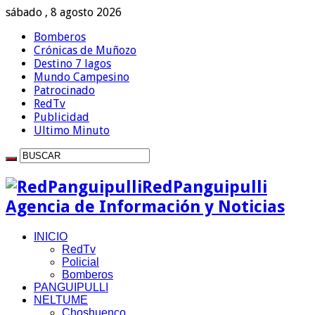
sábado , 8 agosto 2026
Bomberos
Crónicas de Muñozo
Destino 7 lagos
Mundo Campesino
Patrocinado
RedTv
Publicidad
Ultimo Minuto
RedPanguipulli
Agencia de Información y Noticias
INICIO
RedTv
Policial
Bomberos
PANGUIPULLI
NELTUME
Choshuenco