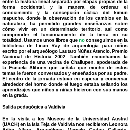
entre la historia lineal separada por etapas propias de la
forma occidental, y la manera de ordenar el
conocimiento y la concepción cíclica del kimün
mapuche, donde la observación de los cambio
s en la
naturaleza, ha permitido grandes enseñanzas sobre
cómo vivir en un determinado territorio, así como
comprender el funcionamiento de la tierra en su
totalidad. Usamos unos libros que
no
conseguimos en la
biblioteca de Lican Ray de arqueología para niños
escrito por el arqueólogo Lautaro Núñez Atencio, Premio
Nacional de H
istoria 2002. También escuchamos la
experiencia de una vecina de Challupen, apoderada de
la Escuela Alihuen que señala que mucho de estos
temas le fueron conversados y enseñados por su padre.
El ce
ntro de la jornada estuvo en esperar y conversar
alreded
or del horno donde el fuego estaba sellando los
aprendizajes que niños y niñas hicieron con sus manos
en la greda.
Salida pedagógica a Valdivia
En la visita a los Museos de la Universidad Austral
(UACH) en la Isla Teja de Valdivia nos recibieron Leonora
Adán Alfaro, Arqueóloga; Marcelo Godoy Gallardo,