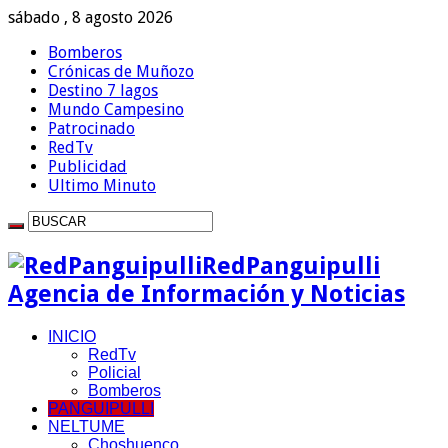
sábado , 8 agosto 2026
Bomberos
Crónicas de Muñozo
Destino 7 lagos
Mundo Campesino
Patrocinado
RedTv
Publicidad
Ultimo Minuto
RedPanguipulli
Agencia de Información y Noticias
INICIO
RedTv
Policial
Bomberos
PANGUIPULLI
NELTUME
Choshuenco