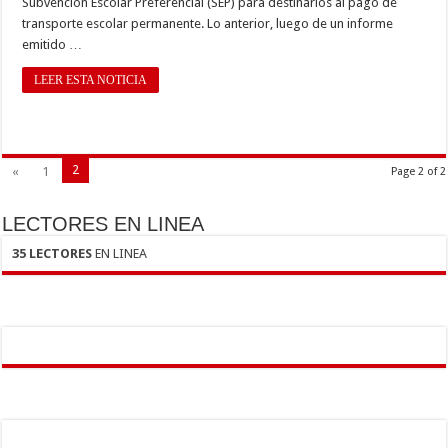
Subvención Escolar Preferencial (SEP) para destinarlos al pago de
transporte escolar permanente. Lo anterior, luego de un informe
emitido …
LEER ESTA NOTICIA
2
«
1
Page 2 of 2
LECTORES EN LINEA
35 LECTORES
EN LINEA