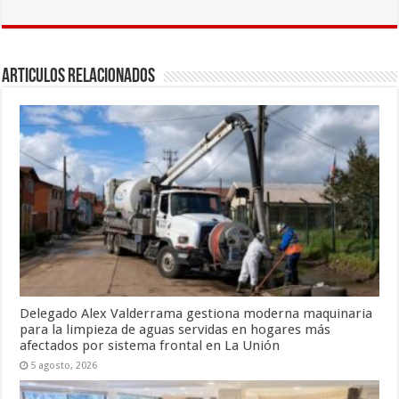
e
tt
ai
m
b
er
l
p
o
ar
Articulos Relacionados
o
ti
k
r
Delegado Alex Valderrama gestiona moderna maquinaria
para la limpieza de aguas servidas en hogares más
afectados por sistema frontal en La Unión
5 agosto, 2026