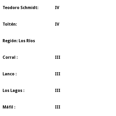
Teodoro Schmidt:
IV
Toltén:
IV
Región: Los Ríos
Corral :
III
Lanco :
III
Los Lagos :
III
Máfil :
III