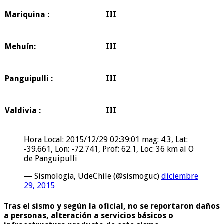
Mariquina :
III
Mehuí­n:
III
Panguipulli :
III
Valdivia :
III
Hora Local: 2015/12/29 02:39:01 mag: 4.3, Lat:
-39.661, Lon: -72.741, Prof: 62.1, Loc: 36 km al O
de Panguipulli
— Sismología, UdeChile (@sismoguc)
diciembre
29, 2015
Tras el sismo y según la oficial, no se reportaron daños
a personas, alteración a servicios básicos o