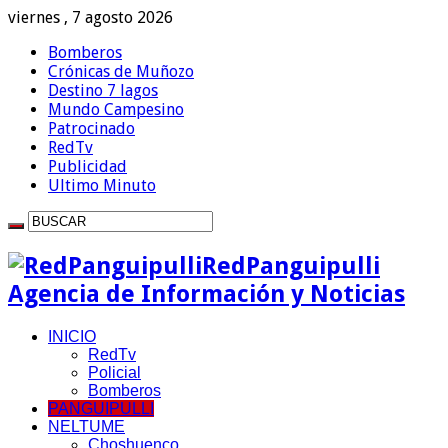
viernes , 7 agosto 2026
Bomberos
Crónicas de Muñozo
Destino 7 lagos
Mundo Campesino
Patrocinado
RedTv
Publicidad
Ultimo Minuto
RedPanguipulli
Agencia de Información y Noticias
INICIO
RedTv
Policial
Bomberos
PANGUIPULLI
NELTUME
Choshuenco