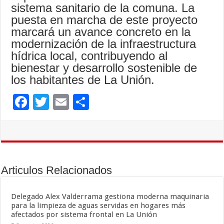
sistema sanitario de la comuna. La
puesta en marcha de este proyecto
marcará un avance concreto en la
modernización de la infraestructura
hídrica local, contribuyendo al
bienestar y desarrollo sostenible de
los habitantes de La Unión.
F
T
E
C
ac
wi
m
o
e
tt
ai
m
b
er
l
p
o
ar
Articulos Relacionados
o
ti
k
r
Delegado Alex Valderrama gestiona moderna maquinaria
para la limpieza de aguas servidas en hogares más
afectados por sistema frontal en La Unión