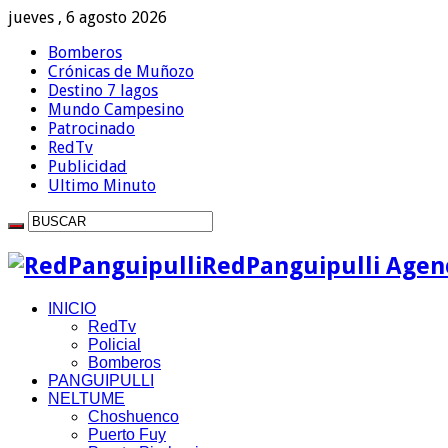
jueves , 6 agosto 2026
Bomberos
Crónicas de Muñozo
Destino 7 lagos
Mundo Campesino
Patrocinado
RedTv
Publicidad
Ultimo Minuto
RedPanguipulli Agenc
INICIO
RedTv
Policial
Bomberos
PANGUIPULLI
NELTUME
Choshuenco
Puerto Fuy