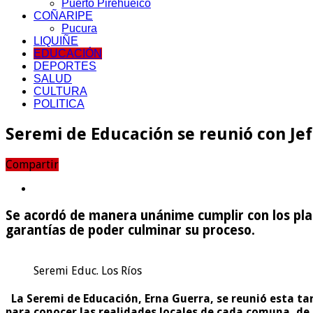
Puerto Pirehueico
COÑARIPE
Pucura
LIQUIÑE
EDUCACIÓN
DEPORTES
SALUD
CULTURA
POLITICA
Seremi de Educación se reunió con Je
Compartir
Se acordó de manera unánime cumplir con los pla
garantías de poder culminar su proceso.
Seremi Educ. Los Ríos
La Seremi de Educación, Erna Guerra, se reunió esta ta
para conocer las realidades locales de cada comuna, de 