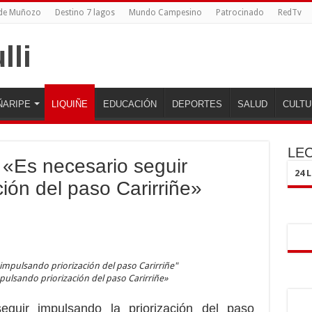
 de Muñozo
Destino 7 lagos
Mundo Campesino
Patrocinado
RedTv
ÑARIPE
LIQUIÑE
EDUCACIÓN
DEPORTES
SALUD
CULTU
LE
 «Es necesario seguir
24 
ión del paso Carirriñe»
pulsando priorización del paso Carirriñe»
uir impulsando la priorización del paso