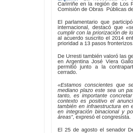
Carirriñe en la región de Los 
Comisión de Obras Públicas del
El parlamentario que particip
internacional, destacó que
«s
cumplir con la priorización de 
al acuerdo suscrito el 2014 en
prioridad a 13 pasos fronterizos
De Urresti también valoró las g
en Argentina José Viera Gallo
permitió junto a la contrapa
cerrado.
«Estamos conscientes que s
mediano plazo este sea un pas
tanto, es importante concreta
contexto es positivo el anun
también en infraestructura en
en integración binacional y po
áreas”
, expresó el congresista.
El 25 de agosto el senador De