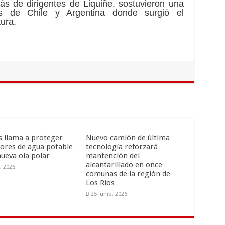
ás de dirigentes de Liquiñe, sostuvieron una
s de Chile y Argentina donde surgió el
ura.
is llama a proteger
Nuevo camión de última
ores de agua potable
tecnología reforzará
nueva ola polar
mantención del
alcantarillado en once
o, 2026
comunas de la región de
Los Ríos
25 junio, 2026