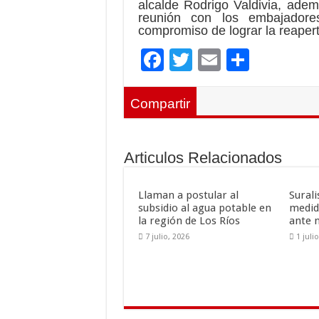
alcalde Rodrigo Valdivia, adem
reunión con los embajadore
compromiso de lograr la reapert
F
T
E
C
ac
wi
m
o
e
tt
ai
m
Compartir
b
er
l
p
o
ar
Articulos Relacionados
o
ti
k
r
Llaman a postular al
Sural
subsidio al agua potable en
medid
la región de Los Ríos
ante 
7 julio, 2026
1 juli