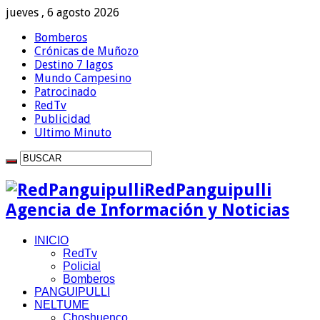
jueves , 6 agosto 2026
Bomberos
Crónicas de Muñozo
Destino 7 lagos
Mundo Campesino
Patrocinado
RedTv
Publicidad
Ultimo Minuto
RedPanguipulli
Agencia de Información y Noticias
INICIO
RedTv
Policial
Bomberos
PANGUIPULLI
NELTUME
Choshuenco