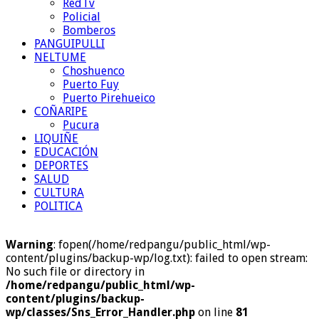
RedTv
Policial
Bomberos
PANGUIPULLI
NELTUME
Choshuenco
Puerto Fuy
Puerto Pirehueico
COÑARIPE
Pucura
LIQUIÑE
EDUCACIÓN
DEPORTES
SALUD
CULTURA
POLITICA
Warning
: fopen(/home/redpangu/public_html/wp-
content/plugins/backup-wp/log.txt): failed to open stream:
No such file or directory in
/home/redpangu/public_html/wp-
content/plugins/backup-
wp/classes/Sns_Error_Handler.php
on line
81