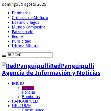
domingo , 9 agosto 2026
Bomberos
Crónicas de Muñozo
Destino 7 lagos
Mundo Campesino
Patrocinado
RedTv
Publicidad
Ultimo Minuto
RedPanguipulli
Agencia de Información y Noticias
INICIO
RedTv
Policial
Bomberos
PANGUIPULLI
NELTUME
Choshuenco