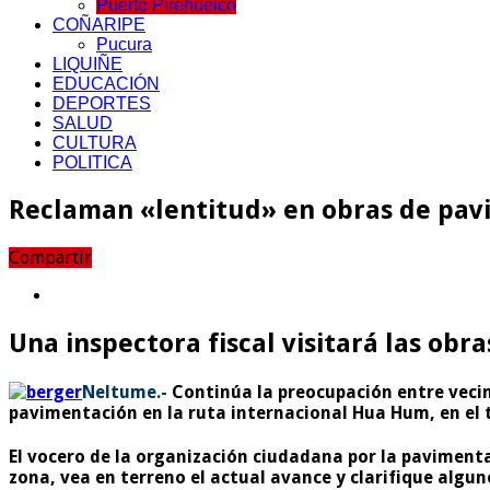
Puerto Pirehueico
COÑARIPE
Pucura
LIQUIÑE
EDUCACIÓN
DEPORTES
SALUD
CULTURA
POLITICA
Reclaman «lentitud» en obras de pav
Compartir
Una inspectora fiscal visitará las obr
Neltume.-
Continúa la preocupación entre vecino
pavimentación en la ruta internacional Hua Hum, en el
El vocero de la organización ciudadana por la pavimentac
zona, vea en terreno el actual avance y clarifique algu