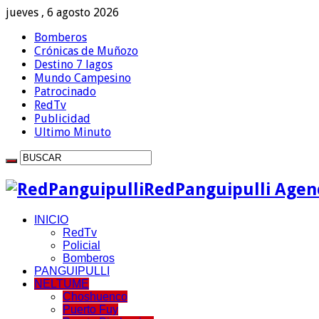
jueves , 6 agosto 2026
Bomberos
Crónicas de Muñozo
Destino 7 lagos
Mundo Campesino
Patrocinado
RedTv
Publicidad
Ultimo Minuto
RedPanguipulli Agenc
INICIO
RedTv
Policial
Bomberos
PANGUIPULLI
NELTUME
Choshuenco
Puerto Fuy