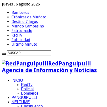
jueves , 6 agosto 2026
Bomberos
Crónicas de Muñozo
Destino 7 lagos
Mundo Campesino
Patrocinado
RedTv
Publicidad
Ultimo Minuto
RedPanguipulli
Agencia de Información y Noticias
INICIO
RedTv
Policial
Bomberos
PANGUIPULLI
NELTUME
Choshuenco