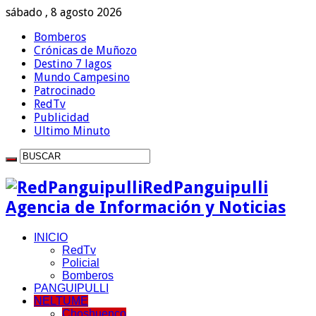
sábado , 8 agosto 2026
Bomberos
Crónicas de Muñozo
Destino 7 lagos
Mundo Campesino
Patrocinado
RedTv
Publicidad
Ultimo Minuto
RedPanguipulli
Agencia de Información y Noticias
INICIO
RedTv
Policial
Bomberos
PANGUIPULLI
NELTUME
Choshuenco