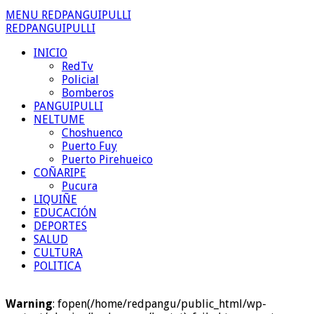
MENU REDPANGUIPULLI
REDPANGUIPULLI
INICIO
RedTv
Policial
Bomberos
PANGUIPULLI
NELTUME
Choshuenco
Puerto Fuy
Puerto Pirehueico
COÑARIPE
Pucura
LIQUIÑE
EDUCACIÓN
DEPORTES
SALUD
CULTURA
POLITICA
Warning
: fopen(/home/redpangu/public_html/wp-