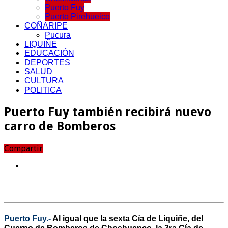
Puerto Fuy
Puerto Pirehueico
COÑARIPE
Pucura
LIQUIÑE
EDUCACIÓN
DEPORTES
SALUD
CULTURA
POLITICA
Puerto Fuy también recibirá nuevo
carro de Bomberos
Compartir
Puerto Fuy.-
Al igual que la sexta Cía de Liquiñe, del