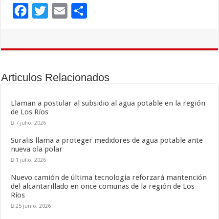
F
T
E
C
ac
wi
m
o
e
tt
ai
m
b
er
l
p
o
ar
Articulos Relacionados
o
ti
k
r
Llaman a postular al subsidio al agua potable en la región
de Los Ríos
7 julio, 2026
Suralis llama a proteger medidores de agua potable ante
nueva ola polar
1 julio, 2026
Nuevo camión de última tecnología reforzará mantención
del alcantarillado en once comunas de la región de Los
Ríos
25 junio, 2026