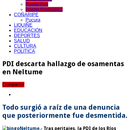
Puerto Fuy
Puerto Pirehueico
COÑARIPE
Pucura
LIQUIÑE
EDUCACIÓN
DEPORTES
SALUD
CULTURA
POLITICA
PDI descarta hallazgo de osamentas
en Neltume
Compartir
Todo surgió a raíz de una denuncia
que posteriormente fue desmentida.
Neltume.-
Tras peritajes, la PDI de los Ríos