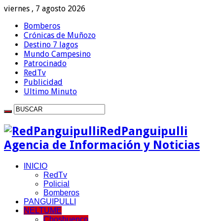
viernes , 7 agosto 2026
Bomberos
Crónicas de Muñozo
Destino 7 lagos
Mundo Campesino
Patrocinado
RedTv
Publicidad
Ultimo Minuto
RedPanguipulli
Agencia de Información y Noticias
INICIO
RedTv
Policial
Bomberos
PANGUIPULLI
NELTUME
Choshuenco