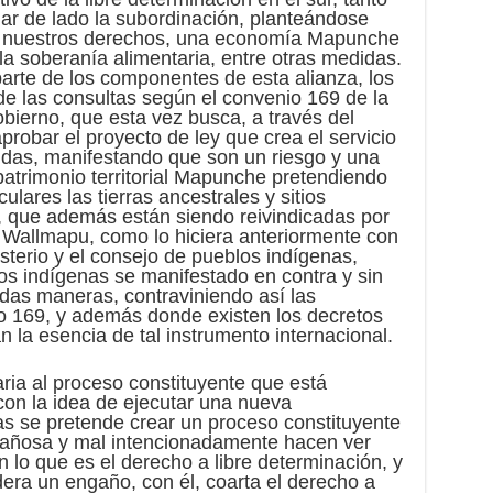
ejar de lado la subordinación, planteándose
ar nuestros derechos, una economía Mapunche
 soberanía alimentaria, entre otras medidas.
arte de los componentes de esta alianza, los
e las consultas según el convenio 169 de la
obierno, que esta vez busca, a través del
probar el proyecto de ley que crea el servicio
idas, manifestando que son un riesgo y una
atrimonio territorial Mapunche pretendiendo
ulares las tierras ancestrales y sitios
 que además están siendo reivindicadas por
del Wallmapu, como lo hiciera anteriormente con
sterio y el consejo de pueblos indígenas,
los indígenas se manifestado en contra y sin
das maneras, contraviniendo así las
io 169, y además donde existen los decretos
n la esencia de tal instrumento internacional.
ria al proceso constituyente que está
con la idea de ejecutar una nueva
as se pretende crear un proceso constituyente
ñosa y mal intencionadamente hacen ver
lo que es el derecho a libre determinación, y
era un engaño, con él, coarta el derecho a