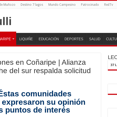
 de Muñozo
Destino 7 lagos
Mundo Campesino
Patrocinado
RedTv
ARIPE
LIQUIÑE
EDUCACIÓN
DEPORTES
SALUD
CULTU
LE
nes en Coñaripe | Alianza
37 
he del sur respalda solicitud
Éstas comunidades
expresaron su opinión
s puntos de interés