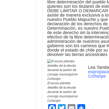
libre determinación del pueblo
quienes son los titulares de 
DEBE LIMITAR O DEMARCAR –
asiste de manera exclusiva a lo
nuestro Pueblo Mapuche y que ha
declaración de los derechos de
Determinación, es nuestro Pueb
de este derecho sin la intervenci
efectivo de la libre determinaci
administración de nuestros asu
gobierno son los caminos que K
donde el estado de chile por su
devolver las tierras ancestrale
Lea Tambi
expropiaci
Coñaripe
El voceo planteo
detalles de la deuda
durante la sesión de
concejo municipal en
Coñaripe
F
T
E
C