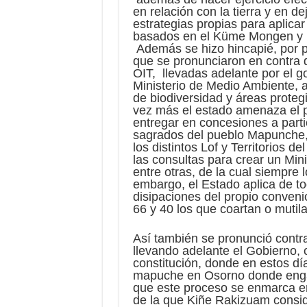
en relación con la tierra y en d
estrategias propias para aplic
basados en el Küme Mongen y la
Además se hizo hincapié, por p
que se pronunciaron en contra d
OIT, llevadas adelante por el g
Ministerio de Medio Ambiente, a
de biodiversidad y áreas proteg
vez más el estado amenaza el p
entregar en concesiones a partic
sagrados del pueblo Mapunche,
los distintos Lof y Territorios 
las consultas para crear un Mini
entre otras, de la cual siempre 
embargo, el Estado aplica de to
disipaciones del propio conven
66 y 40 los que coartan o mutila
Así también se pronunció contra
llevando adelante el Gobierno, 
constitución, donde en estos dí
mapuche en Osorno donde enga
que este proceso se enmarca en 
de la que Kiñe Rakizuam consid