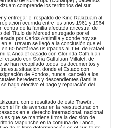
erritorio de Konarüpü (Coñaripe) , debemos
kizuam comprende los territorios del sur.
 y entregar el respaldo de Kiñe Rakizuam al
propiación ocurrida entre los años 1961 y 1964
n contra de la familia afectada ancestral de
ro del Título de Merced entregado por el
ezada por Carlos Antimilla y donde hoy se
en el Trawun se llegó a la conclusión que el
o en 60 hectáreas usurpadas al T.M. de Rafael
timilla Ancalef casado con Clorinda Calfuluan
lef casado con Sofía Calfuluan Millalef, de
he se han recopilado todos los documentos y
a esta situación, donde el Estado con
nsignación de Fondos, nunca canceló a los
actuales herederos y descendientes (familia
 se haga efectivo el pago y reparación del
 Rakizuam, como resultado de este Trawün,
 con el fin de avanzar en la reestructuración
asados en el derecho internacional, nacional
lo es que se mantiene firme la decisión de
territorio Mapunche en la comuna de Lanco,
vo de la libre determinación en el sur, tanto