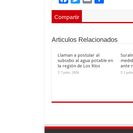
ac
wi
m
o
e
tt
ai
m
Compartir
b
er
l
p
o
ar
Articulos Relacionados
o
ti
k
r
Llaman a postular al
Sural
subsidio al agua potable en
medid
la región de Los Ríos
ante 
7 julio, 2026
1 juli