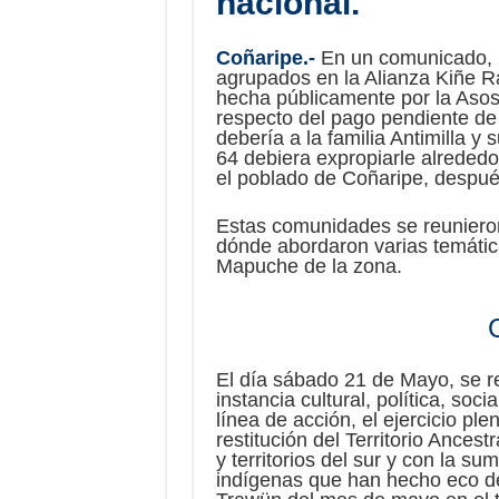
nacional.
Coñaripe.-
En un comunicado, 
agrupados en la Alianza Kiñe R
hecha públicamente por la Asos
respecto del pago pendiente de 
debería a la familia Antimilla y
64 debiera expropiarle alreded
el poblado de Coñaripe, después 
Estas comunidades se reunieron
dónde abordaron varias temática
Mapuche de la zona.
El día sábado 21 de Mayo, se r
instancia cultural, política, soc
línea de acción, el ejercicio pl
restitución del Territorio Ancest
y territorios del sur y con la s
indígenas que han hecho eco de