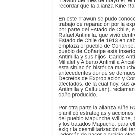
Trawün del mes de mayo en el t
recordar que la alianza Kiñe Ra
En este Trawün se pudo conocer
trabajo de reparación por la ex
por parte del Estado de Chile, e
Rafael Antimilla, que vivió dent
Estado de Chile de 1913 en cab
emplaza el pueblo de Coñaripe, 
pueblo de Coñaripe está insert
Antimilla y sus hijos Carlos An
Millalef y Alberto Antimilla Anca
esta situación histórica mapuc
antecedentes donde se demuestr
Decretos de Expropiación y Co
afectados, de la cual hoy, sus 
Antimilla y Calfuluán), reclaman
daño producido.
Por otra parte la alianza Kiñe
planificó estrategias y acciones
del pueblo Mapunche Williche, b
y los tratados Mapuche, para el
exigir la desmilitarización del 
además de hacer ejercicio efecti