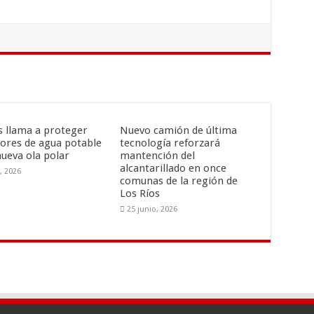
is llama a proteger
Nuevo camión de última
ores de agua potable
tecnología reforzará
nueva ola polar
mantención del
alcantarillado en once
o, 2026
comunas de la región de
Los Ríos
25 junio, 2026