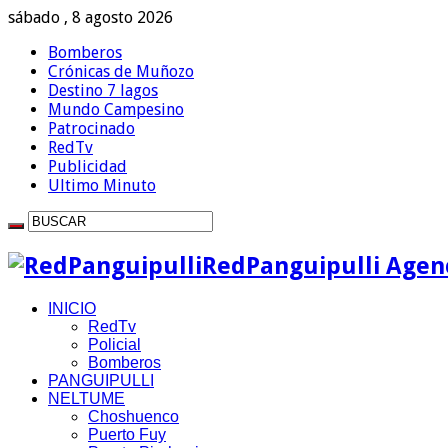
sábado , 8 agosto 2026
Bomberos
Crónicas de Muñozo
Destino 7 lagos
Mundo Campesino
Patrocinado
RedTv
Publicidad
Ultimo Minuto
RedPanguipulli Agenc
INICIO
RedTv
Policial
Bomberos
PANGUIPULLI
NELTUME
Choshuenco
Puerto Fuy