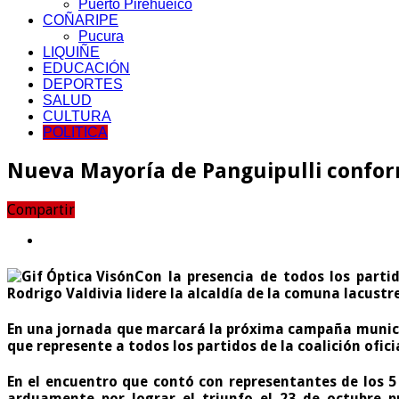
Puerto Pirehueico
COÑARIPE
Pucura
LIQUIÑE
EDUCACIÓN
DEPORTES
SALUD
CULTURA
POLITICA
Nueva Mayoría de Panguipulli conform
Compartir
Con la presencia de todos los parti
Rodrigo Valdivia lidere la alcaldía de la comuna lacustre
En una jornada que marcará la próxima campaña munici
que represente a todos los partidos de la coalición ofic
En el encuentro que contó con representantes de los 
arduamente por lograr el triunfo el 23 de octubre 