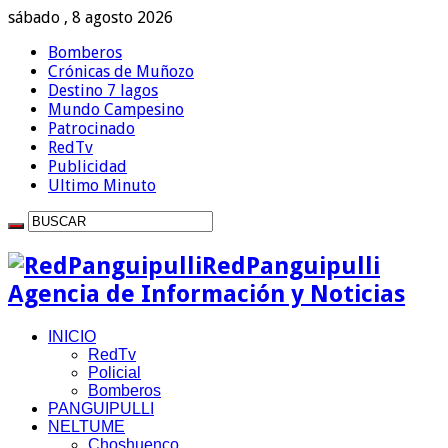
sábado , 8 agosto 2026
Bomberos
Crónicas de Muñozo
Destino 7 lagos
Mundo Campesino
Patrocinado
RedTv
Publicidad
Ultimo Minuto
RedPanguipulli
Agencia de Información y Noticias
INICIO
RedTv
Policial
Bomberos
PANGUIPULLI
NELTUME
Choshuenco