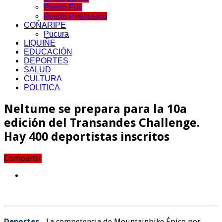
Puerto Fuy
Puerto Pirehueico
COÑARIPE
Pucura
LIQUIÑE
EDUCACIÓN
DEPORTES
SALUD
CULTURA
POLITICA
Neltume se prepara para la 10a
edición del Transandes Challenge.
Hay 400 deportistas inscritos
Compartir
Deportes.-
La competencia de Mountainbike Épico por