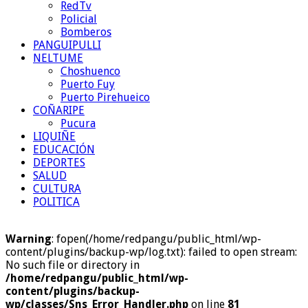
RedTv
Policial
Bomberos
PANGUIPULLI
NELTUME
Choshuenco
Puerto Fuy
Puerto Pirehueico
COÑARIPE
Pucura
LIQUIÑE
EDUCACIÓN
DEPORTES
SALUD
CULTURA
POLITICA
Warning
: fopen(/home/redpangu/public_html/wp-
content/plugins/backup-wp/log.txt): failed to open stream:
No such file or directory in
/home/redpangu/public_html/wp-
content/plugins/backup-
wp/classes/Sns_Error_Handler.php
on line
81