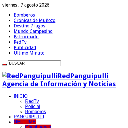
viernes , 7 agosto 2026
Bomberos
Crónicas de Muñozo
Destino 7 lagos
Mundo Campesino
Patrocinado
RedTv
Publicidad
Ultimo Minuto
RedPanguipulli
Agencia de Información y Noticias
INICIO
RedTv
Policial
Bomberos
PANGUIPULLI
NELTUME
Choshuenco