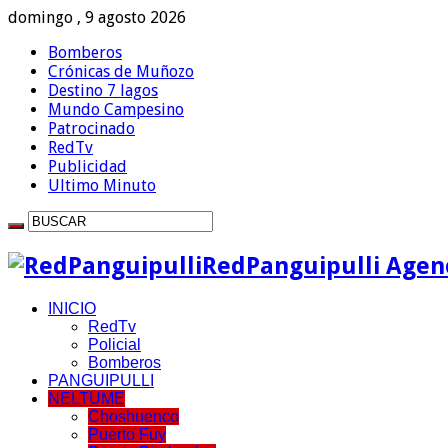
domingo , 9 agosto 2026
Bomberos
Crónicas de Muñozo
Destino 7 lagos
Mundo Campesino
Patrocinado
RedTv
Publicidad
Ultimo Minuto
RedPanguipulli Agenc
INICIO
RedTv
Policial
Bomberos
PANGUIPULLI
NELTUME
Choshuenco
Puerto Fuy