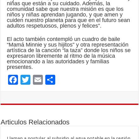
niñas que están a su cuidado. Además, la
comunidad sabe que nuestra misión es que los
niños y niñas aprendan jugando, y que amen y
cuiden nuestro planeta para que en el futuro sean
adultos respetuosos, plenos y felices”.
El acto también contempló un cuadro de baile
“Mamá Minnie y sus hijitos” y otra representación
artística de la canción “la taza” donde los niños se
expresaron libremente al ritmo de la música
emocionando a las autoridades y familias
presentes.
F
T
E
C
ac
wi
m
o
e
tt
ai
m
b
er
l
p
o
ar
Articulos Relacionados
o
ti
Llaman a postular al subsidio al agua potable en la región