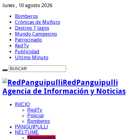
lunes , 10 agosto 2026
Bomberos
Crónicas de Muñozo
Destino 7 lagos
Mundo Campesino
Patrocinado
RedTv
Publicidad
Ultimo Minuto
RedPanguipulli
Agencia de Información y Noticias
INICIO
RedTv
Policial
Bomberos
PANGUIPULLI
NELTUME
Choshuenco