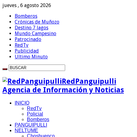
jueves , 6 agosto 2026
Bomberos
Crónicas de Muñozo
Destino 7 lagos
Mundo Campesino
Patrocinado
RedTv
Publicidad
Ultimo Minuto
RedPanguipulli
Agencia de Información y Noticias
INICIO
RedTv
Policial
Bomberos
PANGUIPULLI
NELTUME
Choshuenco