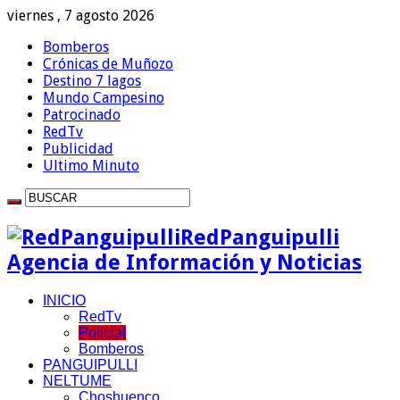
viernes , 7 agosto 2026
Bomberos
Crónicas de Muñozo
Destino 7 lagos
Mundo Campesino
Patrocinado
RedTv
Publicidad
Ultimo Minuto
RedPanguipulli
Agencia de Información y Noticias
INICIO
RedTv
Policial
Bomberos
PANGUIPULLI
NELTUME
Choshuenco