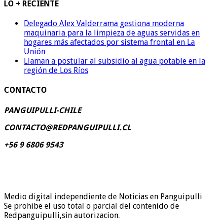
LO + RECIENTE
Delegado Alex Valderrama gestiona moderna
maquinaria para la limpieza de aguas servidas en
hogares más afectados por sistema frontal en La
Unión
Llaman a postular al subsidio al agua potable en la
región de Los Ríos
CONTACTO
PANGUIPULLI-CHILE
CONTACTO@REDPANGUIPULLI.CL
+56 9 6806 9543
Medio digital independiente de Noticias en Panguipulli
Se prohibe el uso total o parcial del contenido de
Redpanguipulli,sin autorizacion.