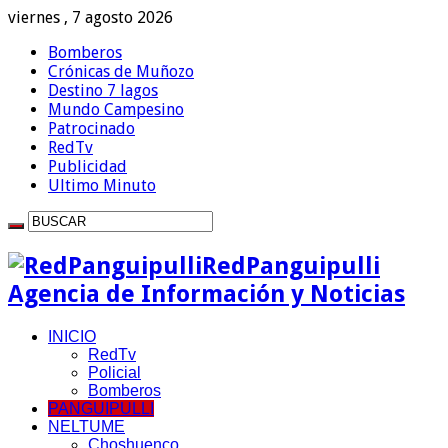
viernes , 7 agosto 2026
Bomberos
Crónicas de Muñozo
Destino 7 lagos
Mundo Campesino
Patrocinado
RedTv
Publicidad
Ultimo Minuto
RedPanguipulli
Agencia de Información y Noticias
INICIO
RedTv
Policial
Bomberos
PANGUIPULLI
NELTUME
Choshuenco