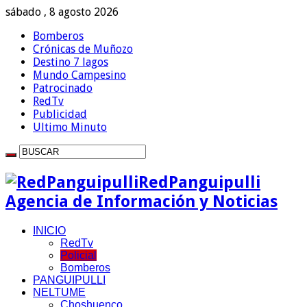
sábado , 8 agosto 2026
Bomberos
Crónicas de Muñozo
Destino 7 lagos
Mundo Campesino
Patrocinado
RedTv
Publicidad
Ultimo Minuto
RedPanguipulli
Agencia de Información y Noticias
INICIO
RedTv
Policial
Bomberos
PANGUIPULLI
NELTUME
Choshuenco