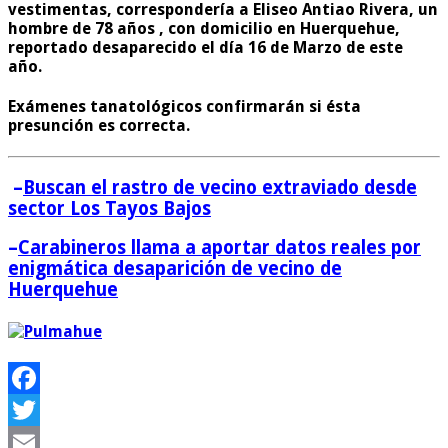
vestimentas,
correspondería a Eliseo Antiao Rivera, un
hombre de 78 años
, con domicilio en Huerquehue,
reportado desaparecido el día 16 de Marzo de este
año.
Exámenes tanatológicos confirmarán si ésta
presunción es correcta.
–
Buscan el rastro de vecino extraviado desde
sector Los Tayos Bajos
–
Carabineros llama a aportar datos reales por
enigmática desaparición de vecino de
Huerquehue
Facebook
Twitter