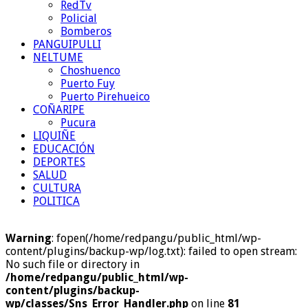
RedTv
Policial
Bomberos
PANGUIPULLI
NELTUME
Choshuenco
Puerto Fuy
Puerto Pirehueico
COÑARIPE
Pucura
LIQUIÑE
EDUCACIÓN
DEPORTES
SALUD
CULTURA
POLITICA
Warning
: fopen(/home/redpangu/public_html/wp-
content/plugins/backup-wp/log.txt): failed to open stream:
No such file or directory in
/home/redpangu/public_html/wp-
content/plugins/backup-
wp/classes/Sns_Error_Handler.php
on line
81