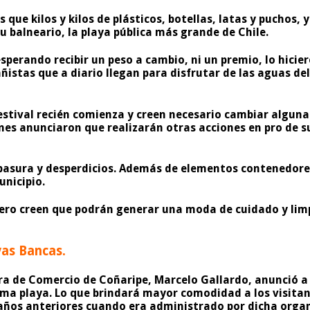
s que kilos y kilos de plásticos, botellas, latas y puchos
u balneario, la playa pública más grande de Chile.
 esperando recibir un peso a cambio, ni un premio, lo hic
ñistas que a diario llegan para disfrutar de las aguas de
 estival recién comienza y creen necesario cambiar algun
enes anunciaron que realizarán otras acciones en pro de 
sura y desperdicios. Además de elementos contenedores 
unicipio.
ero creen que podrán generar una moda de cuidado y limpi
as Bancas.
ara de Comercio de Coñaripe, Marcelo Gallardo, anunció 
ma playa. Lo que brindará mayor comodidad a los visita
años anteriores cuando era administrado por dicha organ