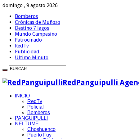
domingo , 9 agosto 2026
Bomberos
Crónicas de Muñozo
Destino 7 lagos
Mundo Campesino
Patrocinado
RedTv
Publicidad
Ultimo Minuto
RedPanguipulli Agenc
INICIO
RedTv
Policial
Bomberos
PANGUIPULLI
NELTUME
Choshuenco
Puerto Fuy