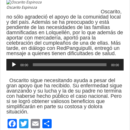
Oscarito Espinoza
Oscarito,
no sólo agradeció el apoyo de la comunidad local
y del país. Además se ha preocupado y está
pendiente de las necesidades de las familias
damnificadas en Lolquellén, por lo que además de
aportar con mercadería, aportó para la
celebración del cumpleaños de una de ellas. Más
tarde, en diálogo con RedPanguipulli, entregó un
mensaje a quienes tienen dificultades de salud.
Reproductor
00:00
00:00
de
audio
Oscarito sigue necesitando ayuda a pesar del
gran apoyo que ha recibido. Su enfermedad sigue
avanzando y su lucha y la de su padre no termina
con haberse hecho público el caso nacional. Pero
si se logró obtener valiosos beneficios que
simplificarán en parte su costosa y dolora
situación.
F
T
E
C