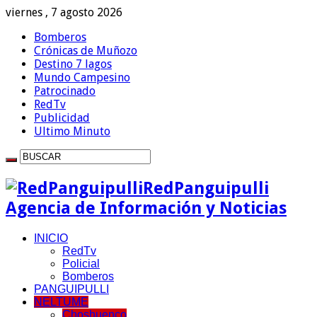
viernes , 7 agosto 2026
Bomberos
Crónicas de Muñozo
Destino 7 lagos
Mundo Campesino
Patrocinado
RedTv
Publicidad
Ultimo Minuto
RedPanguipulli
Agencia de Información y Noticias
INICIO
RedTv
Policial
Bomberos
PANGUIPULLI
NELTUME
Choshuenco