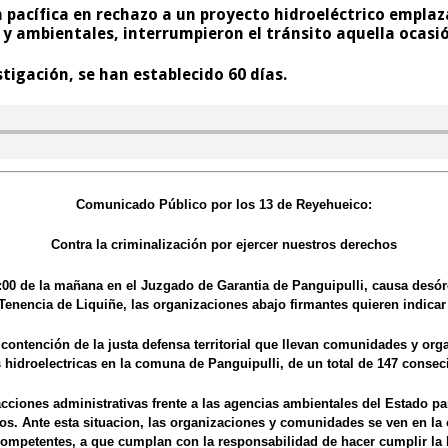
pacífica en rechazo a un proyecto hidroeléctrico emplaza
 ambientales, interrumpieron el tránsito aquella ocasió
estigación, se han establecido 60 días.
Comunicado Público por los 13 de Reyehueico:
Contra la criminalización por ejercer nuestros derechos
s 9:00 de la mañana en el Juzgado de Garantia de Panguipulli, causa des
enencia de Liquiñe, las organizaciones abajo firmantes quieren indicar a
e contención
de la
justa defensa territorial
que llevan comunidades y org
 hidroelectricas en la comuna de Panguipulli, de un total de 147 conse
acciones administrativas frente a las agencias ambientales del Estado par
s. Ante esta situacion, las organizaciones y comunidades se ven en la o
 competentes, a que cumplan con la responsabilidad de hacer cumplir la