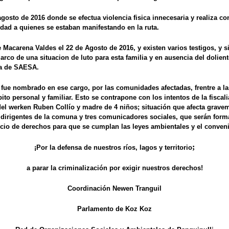
agosto de 2016 donde se efectua violencia fisica innecesaria y realiza co
dad a quienes se estaban manifestando en la ruta.
e Macarena Valdes el 22 de Agosto de 2016, y existen varios testigos, y 
marco de una situacion de luto para esta familia y en ausencia del dolien
sta de SAESA.
 fue nombrado en ese cargo, por las comunidades afectadas, f
rentre a l
ito personal y familiar.
Esto se contrapone con los intentos de la fiscali
l werken Ruben Collío y madre de 4 niños; situación que afecta gravemen
0 dirigentes de la comuna y tres comunicadores sociales
, que serán form
cicio de derechos para que se cumplan las leyes ambientales y el conveni
;
¡Por la defensa de nuestros ríos, lagos y territorio
a parar la criminalización por exigir nuestros derechos!
Coordinación Newen Tranguil
Parlamento de Koz Koz