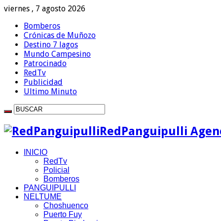
viernes , 7 agosto 2026
Bomberos
Crónicas de Muñozo
Destino 7 lagos
Mundo Campesino
Patrocinado
RedTv
Publicidad
Ultimo Minuto
RedPanguipulli Agenc
INICIO
RedTv
Policial
Bomberos
PANGUIPULLI
NELTUME
Choshuenco
Puerto Fuy