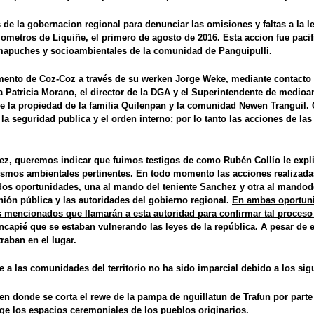
s de la gobernacion regional para denunciar las omisiones y faltas a l
ilometros de Liquiñe, el primero de agosto de 2016.
Esta accion fue
paci
 mapuches y socioambientales de la comunidad de Panguipulli.
lamento de Coz-Coz
a través de su werken Jorge Weke, mediante contacto t
 Patricia Morano, el director de la DGA y el Superintendente de medioam
de la propiedad de la familia Quilenpan y la comunidad Newen Tranguil.
C
a seguridad publica y el orden interno; por lo tanto las acciones de las
ez
, queremos indicar
que fuimos testigos de como Rubén Collío le expli
ismos ambientales pertinentes.
En todo momento las acciones realizadas 
n dos oportunidades, una al mando del teniente Sanchez y otra al mando
d
nión pública y las autoridades del gobierno regional.
En ambas oportuni
es mencionados que llamarán a esta autoridad para confirmar tal proceso
incapié que se estaban vulnerando las leyes de la república.
A pesar de e
raban en el lugar.
e a las comunidades del territorio
no ha sido imparcial
debido a los sig
en donde se corta el rewe de la pampa de nguillatun de Trafun por part
ge los espacios ceremoniales de los pueblos originarios.