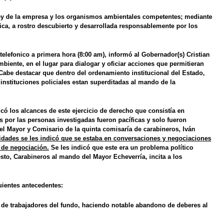
a ley de la empresa y los organismos ambientales competentes; mediante
fica, a rostro descubierto y desarrollada responsablemente
por los
elefonico a primera hora (8:00 am), informó al Gobernador(s) Cristian
biente, en el lugar para dialogar y oficiar acciones que permitieran
abe destacar que dentro del ordenamiento institucional del Estado,
 instituciones policiales estan superditadas al mando de la
có los alcances de este ejercicio de derecho que consistía en
por las personas investigadas fueron pacíficas y solo fueron
el Mayor y Comisario de la quinta comisaría de carabineros, Iván
dades se les indicó que se estaba en conversaciones y negociaciones
 de negociación.
Se les indicó que este era
un problema político
sto, Carabineros al mando del Mayor Echeverría, incita a los
uientes antecedentes:
e de trabajadores del fundo, haciendo notable abandono de deberes al