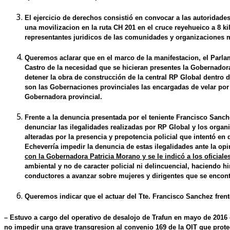
El ejercicio de derechos consistió en convocar a las autoridade
una movilizacion en la ruta CH 201 en el cruce reyehueico a 8 k
representantes juridicos de las comunidades y organizaciones
Queremos aclarar que en el marco de la manifestacion, el Par
Castro de la necesidad que se hicieran presentes la Gobernadora
detener la obra de construcción de la central RP Global dentro 
son las Gobernaciones provinciales las encargadas de velar por l
Gobernadora provincial.
Frente a la
denuncia
presentada por el
teniente Francisco Sanch
denunciar las ilegalidades realizadas por RP Global y los organ
alteradas por la presencia y prepotencia policial que intentó e
Echeverría impedir la denuncia de estas ilegalidades ante la opi
con la Gobernadora Patricia Morano y se le indicó a los oficial
ambiental y no de caracter policial ni delincuencial, haciendo h
conductores a avanzar sobre mujeres y dirigentes que se encont
Queremos indicar que el actuar del Tte. Francisco Sanchez frent
– Estuvo a cargo del operativo de desalojo de Trafun en mayo de 2016 
no impedir una grave transgresion al convenio 169 de la OIT que prote